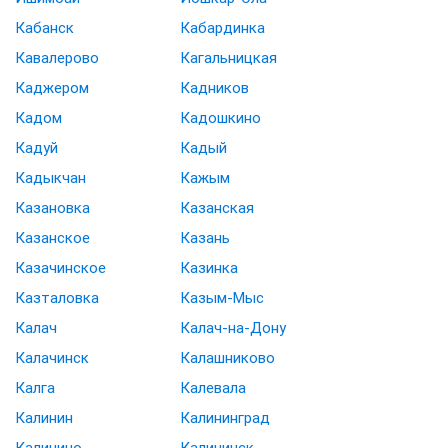
Кабанск
Кабардинка
Кавалерово
Кагальницкая
Каджером
Кадников
Кадом
Кадошкино
Кадуй
Кадый
Кадыкчан
Кажым
Казановка
Казанская
Казанское
Казань
Казачинское
Казинка
Казталовка
Казым-Мыс
Калач
Калач-на-Дону
Калачинск
Калашниково
Калга
Калевала
Калинин
Калининград
Калинино
Калининск