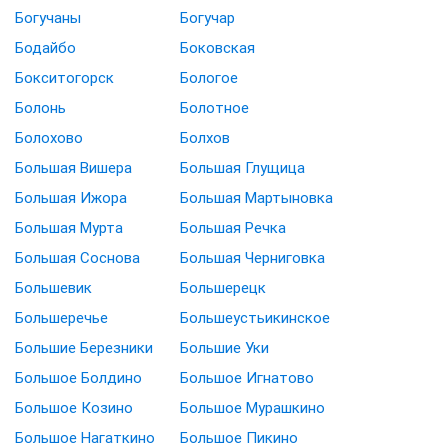
Богучаны
Богучар
Бодайбо
Боковская
Бокситогорск
Бологое
Болонь
Болотное
Болохово
Болхов
Большая Вишера
Большая Глущица
Большая Ижора
Большая Мартыновка
Большая Мурта
Большая Речка
Большая Соснова
Большая Черниговка
Большевик
Большерецк
Большеречье
Большеустьикинское
Большие Березники
Большие Уки
Большое Болдино
Большое Игнатово
Большое Козино
Большое Мурашкино
Большое Нагаткино
Большое Пикино