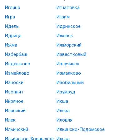
Иглино
Игнатовка
Игра
Игрим
Идель
Идринское
Идрица
Ижевск
Ижма
Ижморский
Избербаш
Известковый
Издешково
Излучинск
Измайлово
Измалково
Износки
Изобильный
Изоплит
Изумруд
Икряное
Икша
Иланский
Илеза
Илек
Иловля
Ильинский
Ильинско-Подомское
Ильинское-Хованское
Илька