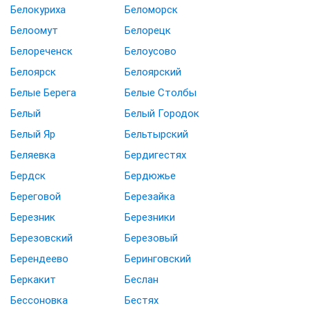
Белокуриха
Беломорск
Белоомут
Белорецк
Белореченск
Белоусово
Белоярск
Белоярский
Белые Берега
Белые Столбы
Белый
Белый Городок
Белый Яр
Бельтырский
Беляевка
Бердигестях
Бердск
Бердюжье
Береговой
Березайка
Березник
Березники
Березовский
Березовый
Берендеево
Беринговский
Беркакит
Беслан
Бессоновка
Бестях