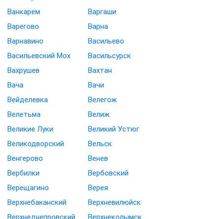
Ванкарем
Варгаши
Варегово
Варна
Варнавино
Васильево
Васильевский Мох
Васильсурск
Вахрушев
Вахтан
Вача
Вачи
Вейделевка
Велегож
Велетьма
Велиж
Великие Луки
Великий Устюг
Великодворский
Вельск
Венгерово
Венев
Вербилки
Вербовский
Верещагино
Верея
Верхнебаканский
Верхневилюйск
Верхнеднепровский
Верхнеколымск