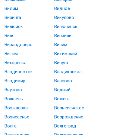
Видим
Видное
Визинга
Викулово
Вилюйск
Вилючинск
Виля
Винзили
Вирандозеро
Висим
Витим
Витимский
Вихоревка
Вичуга
Владивосток
Владикавказ
Владимир
Власово
Внуково
Водный
Вожаель
Вожега
Возжаевка
Вознесенское
Вознесенье
Возрождение
Волга
Волгоград
Волгодонск
Волгореченск