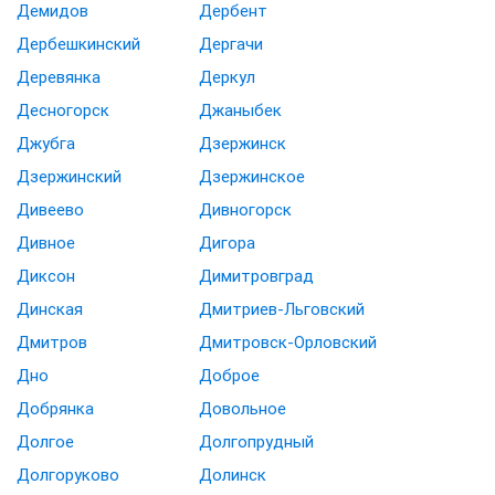
Демидов
Дербент
Дербешкинский
Дергачи
Деревянка
Деркул
Десногорск
Джаныбек
Джубга
Дзержинск
Дзержинский
Дзержинское
Дивеево
Дивногорск
Дивное
Дигора
Диксон
Димитровград
Динская
Дмитриев-Льговский
Дмитров
Дмитровск-Орловский
Дно
Доброе
Добрянка
Довольное
Долгое
Долгопрудный
Долгоруково
Долинск