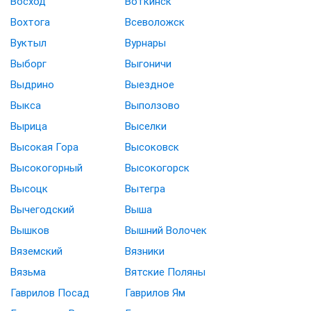
Восход
Воткинск
Вохтога
Всеволожск
Вуктыл
Вурнары
Выборг
Выгоничи
Выдрино
Выездное
Выкса
Выползово
Вырица
Выселки
Высокая Гора
Высоковск
Высокогорный
Высокогорск
Высоцк
Вытегра
Вычегодский
Выша
Вышков
Вышний Волочек
Вяземский
Вязники
Вязьма
Вятские Поляны
Гаврилов Посад
Гаврилов Ям