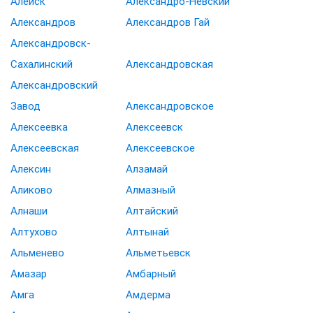
Алейск
Александро-Невский
Александров
Александров Гай
Александровск-
Сахалинский
Александровская
Александровский
Завод
Александровское
Алексеевка
Алексеевск
Алексеевская
Алексеевское
Алексин
Алзамай
Аликово
Алмазный
Алнаши
Алтайский
Алтухово
Алтынай
Альменево
Альметьевск
Амазар
Амбарный
Амга
Амдерма