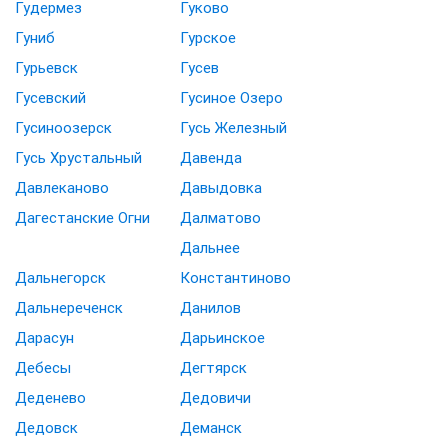
Гудермез
Гуково
Гуниб
Гурское
Гурьевск
Гусев
Гусевский
Гусиное Озеро
Гусиноозерск
Гусь Железный
Гусь Хрустальный
Давенда
Давлеканово
Давыдовка
Дагестанские Огни
Далматово
Дальнее
Дальнегорск
Константиново
Дальнереченск
Данилов
Дарасун
Дарьинское
Дебесы
Дегтярск
Деденево
Дедовичи
Дедовск
Деманск