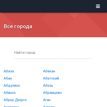
Все города
Найти город
Абаза
Абакан
Абан
Абатский
Абдулино
Абезь
Абинск
Абрамцево
Абрау-Дюрсо
Аган
Агаповка
Агвали