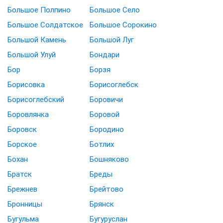
Большое Полпино
Большое Село
Большое Солдатское
Большое Сорокино
Большой Камень
Большой Луг
Большой Улуй
Бондари
Бор
Борзя
Борисовка
Борисоглебск
Борисоглебский
Боровичи
Боровлянка
Боровой
Боровск
Бородино
Борское
Ботлих
Бохан
Бошняково
Братск
Бреды
Брежнев
Брейтово
Бронницы
Брянск
Бугульма
Бугуруслан