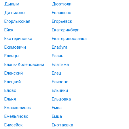
Дылым
Дюртюли
Дятьково
Евлашево
Егорлыкская
Егорьевск
Ейск
Екатеринбург
Екатериновка
Екатеринославка
Екимовичи
Елабуга
Еланцы
Елань
Елань-Коленовский
Елатьма
Еленский
Елец
Елецкий
Елизово
Елово
Ельники
Ельня
Ельцовка
Еманжелинск
Емва
Емельяново
Емца
Енисейск
Енотаевка