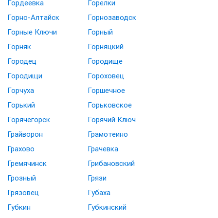
Гордеевка
Горелки
Горно-Алтайск
Горнозаводск
Горные Ключи
Горный
Горняк
Горняцкий
Городец
Городище
Городищи
Гороховец
Горчуха
Горшечное
Горький
Горьковское
Горячегорск
Горячий Ключ
Грайворон
Грамотеино
Грахово
Грачевка
Гремячинск
Грибановский
Грозный
Грязи
Грязовец
Губаха
Губкин
Губкинский