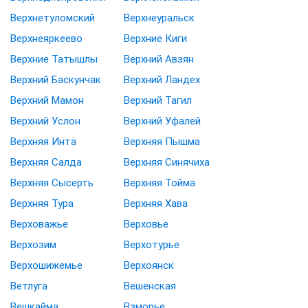
Верхнетуломский
Верхнеуральск
Верхнеяркеево
Верхние Киги
Верхние Татышлы
Верхний Авзян
Верхний Баскунчак
Верхний Ландех
Верхний Мамон
Верхний Тагил
Верхний Услон
Верхний Уфалей
Верхняя Инта
Верхняя Пышма
Верхняя Салда
Верхняя Синячиха
Верхняя Сысерть
Верхняя Тойма
Верхняя Тура
Верхняя Хава
Верховажье
Верховье
Верхозим
Верхотурье
Верхошижемье
Верхоянск
Ветлуга
Вешенская
Вешкайма
Взморье