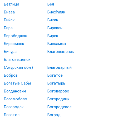
Бетлица
Бея
Биаза
Бижбуляк
Бийск
Бикин
Бира
Биракан
Биробиджан
Бирск
Бирюсинск
Бискамжа
Бичура
Благовещенск
Благовещенск
(Амурская обл.)
Благодарный
Бобров
Богатое
Богатые Сабы
Богатырь
Богданович
Боговарово
Боголюбово
Богородицк
Богородск
Богородское
Боготол
Боград