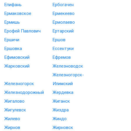
Епифань
Ербогачен
Ермаковское
Ермекеево
Ермишь
Ермолаево
Ерофей Павлович
Ертарский
Ершичи
Ершов
Ершовка
Ессентуки
Ефимовский
Ефремов
Жарковский
Железноводск
Железногорск-
Железногорск
Илимский
Железнодорожный
Жердевка
Жигалово
Жиганск
Жигулевск
Жиздра
Жилево
Жиндо
Жирнов
Жирновск