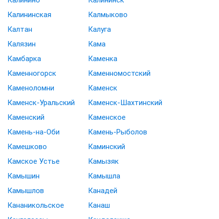
Калининская
Калмыково
Калтан
Калуга
Калязин
Кама
Камбарка
Каменка
Каменногорск
Каменномостский
Каменоломни
Каменск
Каменск-Уральский
Каменск-Шахтинский
Каменский
Каменское
Камень-на-Оби
Камень-Рыболов
Камешково
Каминский
Камское Устье
Камызяк
Камышин
Камышла
Камышлов
Канадей
Кананикольское
Канаш