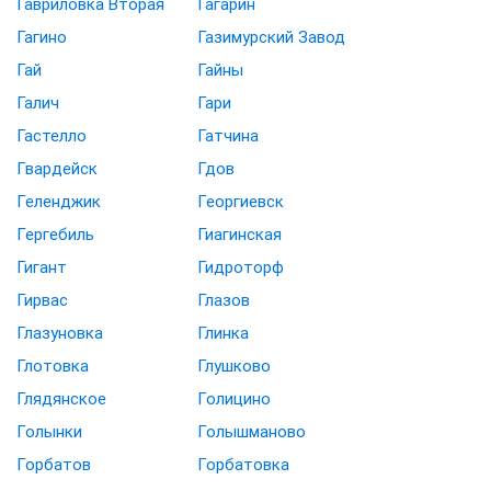
Гавриловка Вторая
Гагарин
Гагино
Газимурский Завод
Гай
Гайны
Галич
Гари
Гастелло
Гатчина
Гвардейск
Гдов
Геленджик
Георгиевск
Гергебиль
Гиагинская
Гигант
Гидроторф
Гирвас
Глазов
Глазуновка
Глинка
Глотовка
Глушково
Глядянское
Голицино
Голынки
Голышманово
Горбатов
Горбатовка