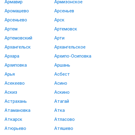
Армавир
Армизонское
Аромашево
Арсеньев
Арсеньево
Арск
Артем
Артемовск
Артемовский
Арти
Архангельск
Архангельское
Архара
Архипо-Осиповка
Архиповка
Аршань
Арья
Асбест
Асекеево
Асино
Аскиз
Аскино
Астрахань
Атагай
Атамановка
Атка
Аткарск
Атласово
Атюрьево
Атяшево