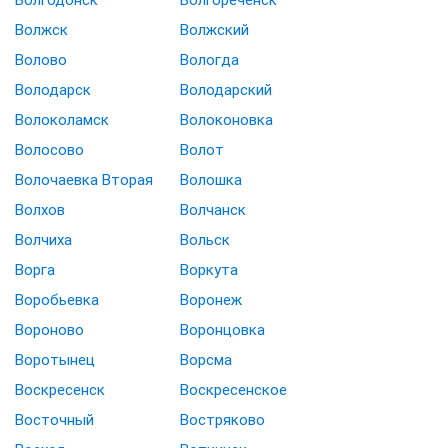
Волжск
Волжский
Волово
Вологда
Володарск
Володарский
Волоколамск
Волоконовка
Волосово
Волот
Волочаевка Вторая
Волошка
Волхов
Волчанск
Волчиха
Вольск
Ворга
Воркута
Воробьевка
Воронеж
Вороново
Воронцовка
Воротынец
Ворсма
Воскресенск
Воскресенское
Восточный
Востряково