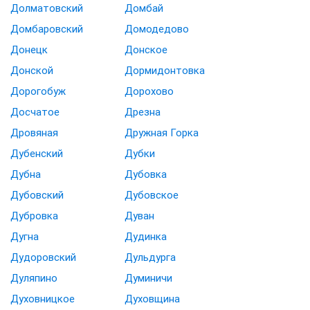
Долматовский
Домбай
Домбаровский
Домодедово
Донецк
Донское
Донской
Дормидонтовка
Дорогобуж
Дорохово
Досчатое
Дрезна
Дровяная
Дружная Горка
Дубенский
Дубки
Дубна
Дубовка
Дубовский
Дубовское
Дубровка
Дуван
Дугна
Дудинка
Дудоровский
Дульдурга
Дуляпино
Думиничи
Духовницкое
Духовщина