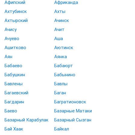
Афипский
Африканда
Ахтубинск
Ахты
Ахтырский
Ачинск
Ачису
Ачит
Ачуево
Аша
Ашитково
Аютинск
Аян
Аянка
Бабаево
Бабаюрт
Бабушкин
Бабынино
Бавлены
Бавлы
Багаевский
Баган
Багдарин
Багратионовск
Баево
Базарные Матаки
Базарный Карабулак
Базарный Сызган
Бай Хаак
Байкал