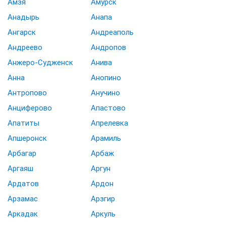
Амзя
Амурск
Анадырь
Анапа
Ангарск
Андреаполь
Андреево
Андропов
Анжеро-Судженск
Анива
Анна
Анопино
Антропово
Анучино
Анциферово
Апастово
Апатиты
Апрелевка
Апшеронск
Арамиль
Арбагар
Арбаж
Аргаяш
Аргун
Ардатов
Ардон
Арзамас
Арзгир
Аркадак
Аркуль