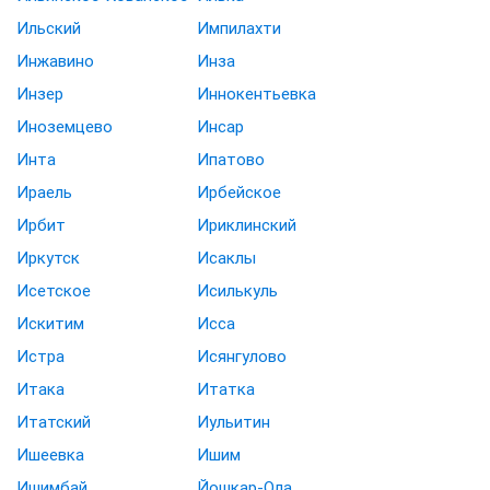
Ильский
Импилахти
Инжавино
Инза
Инзер
Иннокентьевка
Иноземцево
Инсар
Инта
Ипатово
Ираель
Ирбейское
Ирбит
Ириклинский
Иркутск
Исаклы
Исетское
Исилькуль
Искитим
Исса
Истра
Исянгулово
Итака
Итатка
Итатский
Иульитин
Ишеевка
Ишим
Ишимбай
Йошкар-Ола