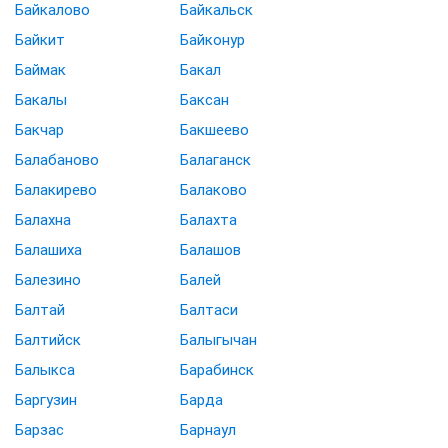
Байкалово
Байкальск
Байкит
Байконур
Баймак
Бакал
Бакалы
Баксан
Бакчар
Бакшеево
Балабаново
Балаганск
Балакирево
Балаково
Балахна
Балахта
Балашиха
Балашов
Балезино
Балей
Балтай
Балтаси
Балтийск
Балыгычан
Балыкса
Барабинск
Баргузин
Барда
Барзас
Барнаул