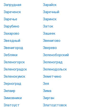
Запрудная
Зарайск
Зареченск
Заречный
Заречье
Заринск
Зарубино
Заток
Захарово
Зашеек
Звездный
Звенигово
Звенигород
Зверево
Зебляки
Зеленоборский
Зеленогорск
Зеленоград
Зеленоградск
Зеленодольск
Зеленокумск
Земетчино
Зерноград
Зея
Зилаир
Зима
Зимовники
Зирган
Златоуст
Златоустовск