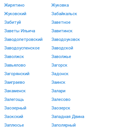
Жирятино
Жуковка
Жуковский
Забайкальск
Забитуй
Заветное
Заветы Ильича
Завитинск
Заводопетровский
Заводоуковск
Заводоуспенское
Заводской
Заволжск
Заволжье
Завьялово
Загорск
Загорянский
Задонск
Заиграево
Заинск
Закаменск
Залари
Залегощь
Залесово
Заозерный
Заозерск
Заокский
Западная Двина
Заплюсье
Заполярный