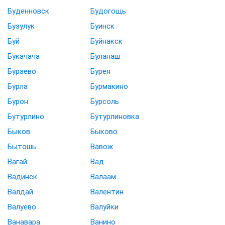
Буденновск
Будогощь
Бузулук
Буинск
Буй
Буйнакск
Букачача
Буланаш
Бураево
Бурея
Бурла
Бурмакино
Бурон
Бурсоль
Бутурлино
Бутурлиновка
Быков
Быково
Бытошь
Вавож
Вагай
Вад
Вадинск
Валаам
Валдай
Валентин
Валуево
Валуйки
Ванавара
Ванино