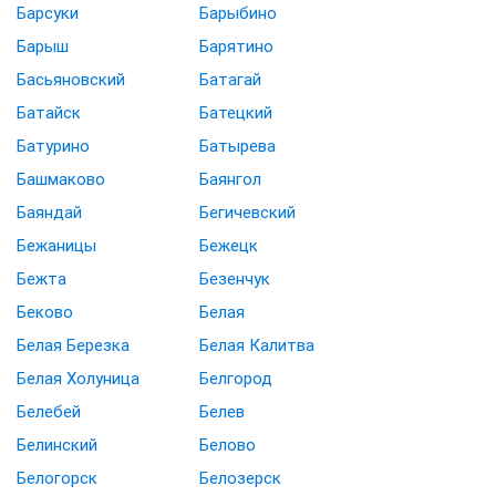
Барсуки
Барыбино
Барыш
Барятино
Басьяновский
Батагай
Батайск
Батецкий
Батурино
Батырева
Башмаково
Баянгол
Баяндай
Бегичевский
Бежаницы
Бежецк
Бежта
Безенчук
Беково
Белая
Белая Березка
Белая Калитва
Белая Холуница
Белгород
Белебей
Белев
Белинский
Белово
Белогорск
Белозерск