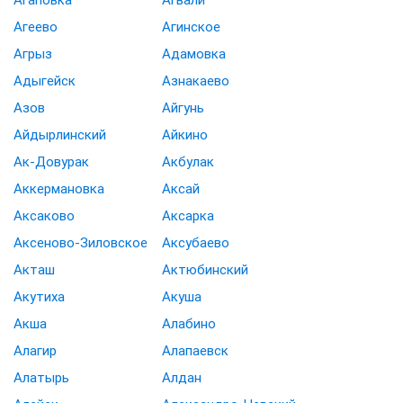
Агеево
Агинское
Агрыз
Адамовка
Адыгейск
Азнакаево
Азов
Айгунь
Айдырлинский
Айкино
Ак-Довурак
Акбулак
Аккермановка
Аксай
Аксаково
Аксарка
Аксеново-Зиловское
Аксубаево
Акташ
Актюбинский
Акутиха
Акуша
Акша
Алабино
Алагир
Алапаевск
Алатырь
Алдан