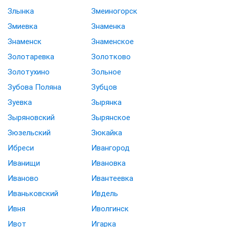
Злынка
Змеиногорск
Змиевка
Знаменка
Знаменск
Знаменское
Золотаревка
Золотково
Золотухино
Зольное
Зубова Поляна
Зубцов
Зуевка
Зырянка
Зыряновский
Зырянское
Зюзельский
Зюкайка
Ибреси
Ивангород
Иванищи
Ивановка
Иваново
Ивантеевка
Иваньковский
Ивдель
Ивня
Иволгинск
Ивот
Игарка